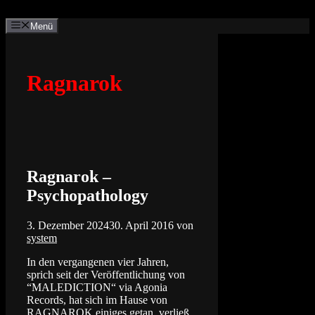
Zum
Inhalt
Menü
springen
Ragnarok
Ragnarok –
Psychopathology
3. Dezember 2024
30. April 2016
von
system
In den vergangenen vier Jahren,
sprich seit der Veröffentlichung von
“MALEDICTION“ via Agonia
Records, hat sich im Hause von
RAGNAROK einiges getan, verließ