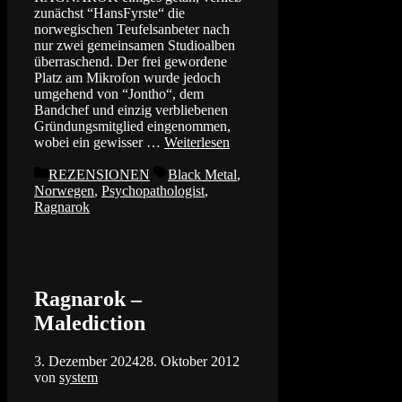
zunächst “HansFyrste“ die
norwegischen Teufelsanbeter nach
nur zwei gemeinsamen Studioalben
überraschend. Der frei gewordene
Platz am Mikrofon wurde jedoch
umgehend von “Jontho“, dem
Bandchef und einzig verbliebenen
Gründungsmitglied eingenommen,
wobei ein gewisser …
Weiterlesen
Kategorien
Schlagwörter
REZENSIONEN
Black Metal
,
Norwegen
,
Psychopathologist
,
Ragnarok
Ragnarok –
Malediction
3. Dezember 2024
28. Oktober 2012
von
system