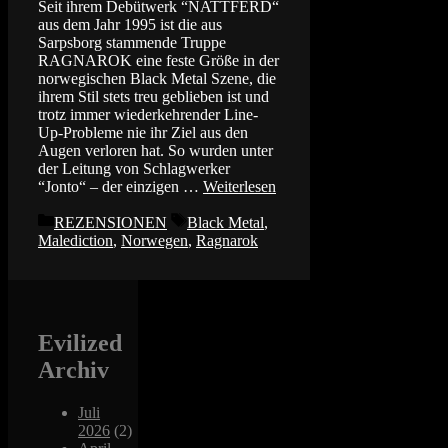
Seit ihrem Debütwerk “NATTFERD“
aus dem Jahr 1995 ist die aus
Sarpsborg stammende Truppe
RAGNAROK eine feste Größe in der
norwegischen Black Metal Szene, die
ihrem Stil stets treu geblieben ist und
trotz immer wiederkehrender Line-
Up-Probleme nie ihr Ziel aus den
Augen verloren hat. So wurden unter
der Leitung von Schlagwerker
“Jonto“ – der einzigen …
Weiterlesen
Kategorien
Schlagwörter
REZENSIONEN
Black Metal
,
Malediction
,
Norwegen
,
Ragnarok
Evilized
Archiv
Juli
2026
(2)