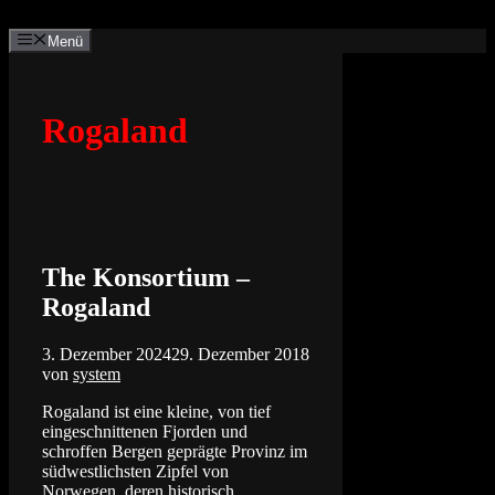
Zum
Inhalt
Menü
springen
Rogaland
The Konsortium –
Rogaland
3. Dezember 2024
29. Dezember 2018
von
system
Rogaland ist eine kleine, von tief
eingeschnittenen Fjorden und
schroffen Bergen geprägte Provinz im
südwestlichsten Zipfel von
Norwegen, deren historisch