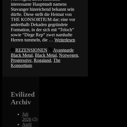
interessante Hauptstadt namens
Stavanger hinreichend bekannt sein
dürfte. Diese stellt die Heimat von
THE KONSORTIUM dar; eine vor
anderthalb Dekaden gegründete
Formation, in der sich mit “Teloch“
sowie “Dirge Rep“ zwei namhafte
Herren tummeln, die …
Weiterlesen
Kategorien
Schlagwörter
REZENSIONEN
Avantgarde
Black Metal
,
Black Metal
,
Norwegen
,
Progressive
,
Rogaland
,
The
Konsortium
Evilized
Archiv
Juli
2026
(2)
April