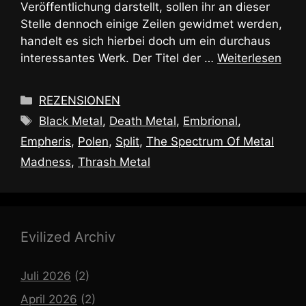
Veröffentlichung darstellt, sollen ihr an dieser
Stelle dennoch einige Zeilen gewidmet werden,
handelt es sich hierbei doch um ein durchaus
interessantes Werk. Der Titel der …
Weiterlesen
Kategorien
REZENSIONEN
Schlagwörter
Black Metal
,
Death Metal
,
Embrional
,
Empheris
,
Polen
,
Split
,
The Spectrum Of Metal
Madness
,
Thrash Metal
Evilized Archiv
Juli 2026
(2)
April 2026
(2)