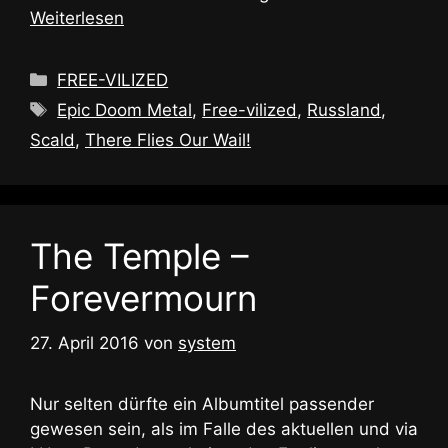
Weiterlesen
Kategorien
FREE-VILIZED
Schlagwörter
Epic Doom Metal
,
Free-vilized
,
Russland
,
Scald
,
There Flies Our Wail!
The Temple –
Forevermourn
27. April 2016
von
system
Nur selten dürfte ein Albumtitel passender
gewesen sein, als im Falle des aktuellen und via