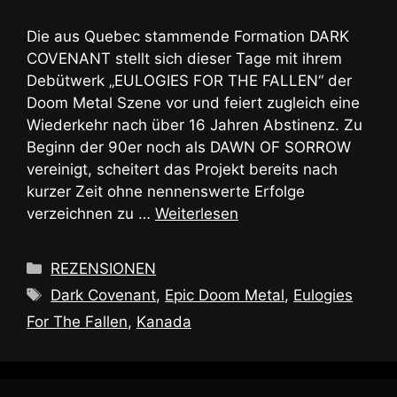
Die aus Quebec stammende Formation DARK
COVENANT stellt sich dieser Tage mit ihrem
Debütwerk „EULOGIES FOR THE FALLEN“ der
Doom Metal Szene vor und feiert zugleich eine
Wiederkehr nach über 16 Jahren Abstinenz. Zu
Beginn der 90er noch als DAWN OF SORROW
vereinigt, scheitert das Projekt bereits nach
kurzer Zeit ohne nennenswerte Erfolge
verzeichnen zu …
Weiterlesen
Kategorien
REZENSIONEN
Schlagwörter
Dark Covenant
,
Epic Doom Metal
,
Eulogies
For The Fallen
,
Kanada