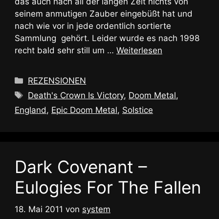
das auch nach all der langen Zeit nichts von
seinem anmutigen Zauber eingebüßt hat und
nach wie vor in jede ordentlich sortierte
Sammlung gehört. Leider wurde es nach 1998
recht bald sehr still um …
Weiterlesen
Kategorien
REZENSIONEN
Schlagwörter
Death's Crown Is Victory
,
Doom Metal
,
England
,
Epic Doom Metal
,
Solstice
Dark Covenant –
Eulogies For The Fallen
18. Mai 2011
von
system