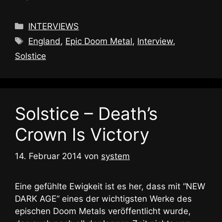
Kategorien
INTERVIEWS
Schlagwörter
England
,
Epic Doom Metal
,
Interview
,
Solstice
Solstice – Death’s
Crown Is Victory
14. Februar 2014
von
system
Eine gefühlte Ewigkeit ist es her, dass mit “NEW
DARK AGE“ eines der wichtigsten Werke des
epischen Doom Metals veröffentlicht wurde,