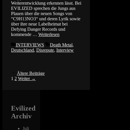
Weiterentwicklung erkennen lässt. Bei
EVILIZED sprechen die Jungs aus
Plauen über die neuen Songs von
“C9H13NO3“ und deren Lyrik sowie
über ihre neue Labelheimat bei
Defying Danger Records und
kommende …
Weiterlesen
Kategorien
Schlagwörter
INTERVIEWS
Death Metal
,
Deutschland
,
Disrepute
,
Interview
Ältere Beiträge
Seite
Seite
1
2
Weiter
→
Evilized
Archiv
Juli