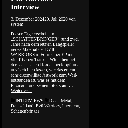
Interview
3. Dezember 2024
20. Juli 2020
von
system
Dieser Tage erscheint mit
„SCHATTENBRINGER“ rund zwei
Jahre nach dem letzten Langspieler
neues Material der EVIL
WARRIORS in Form einer EP mit
vier frischen Tracks. Wir haben bei
der sächsischen Horde angeklopft und
uns berichten lassen, wie das erneut
sehr eigenwillige Artwork zum Werk
entstanden ist, was es mit dem
Pilzmann und seinem Stock auf …
Weiterlesen
Kategorien
Schlagwörter
INTERVIEWS
Black Metal
,
Deutschland
,
Evil Warriors
,
Interview
,
Schattenbringer