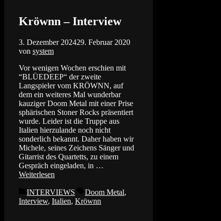
Kröwnn – Interview
3. Dezember 2024
29. Februar 2020
von
system
Vor wenigen Wochen erschien mit
“BLÜEDEEP“ der zweite
Langspieler vom KRÖWNN, auf
dem ein weiteres Mal wunderbar
kauziger Doom Metal mit einer Prise
sphärischen Stoner Rocks präsentiert
wurde. Leider ist die Truppe aus
Italien hierzulande noch nicht
sonderlich bekannt. Daher haben wir
Michele, seines Zeichens Sänger und
Gitarrist des Quartetts, zu einem
Gespräch eingeladen, in …
Weiterlesen
Kategorien
Schlagwörter
INTERVIEWS
Doom Metal
,
Interview
,
Italien
,
Kröwnn