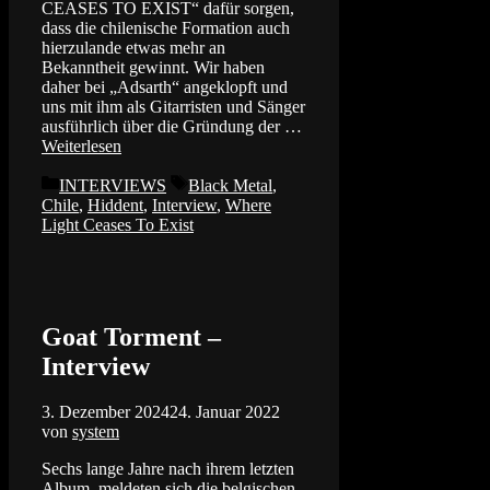
CEASES TO EXIST“ dafür sorgen,
dass die chilenische Formation auch
hierzulande etwas mehr an
Bekanntheit gewinnt. Wir haben
daher bei „Adsarth“ angeklopft und
uns mit ihm als Gitarristen und Sänger
ausführlich über die Gründung der …
Weiterlesen
Kategorien
Schlagwörter
INTERVIEWS
Black Metal
,
Chile
,
Hiddent
,
Interview
,
Where
Light Ceases To Exist
Goat Torment –
Interview
3. Dezember 2024
24. Januar 2022
von
system
Sechs lange Jahre nach ihrem letzten
Album, meldeten sich die belgischen