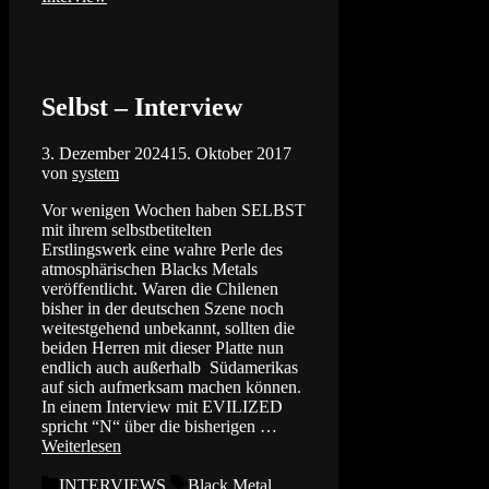
Selbst – Interview
3. Dezember 2024
15. Oktober 2017
von
system
Vor wenigen Wochen haben SELBST
mit ihrem selbstbetitelten
Erstlingswerk eine wahre Perle des
atmosphärischen Blacks Metals
veröffentlicht. Waren die Chilenen
bisher in der deutschen Szene noch
weitestgehend unbekannt, sollten die
beiden Herren mit dieser Platte nun
endlich auch außerhalb Südamerikas
auf sich aufmerksam machen können.
In einem Interview mit EVILIZED
spricht “N“ über die bisherigen …
Weiterlesen
Kategorien
Schlagwörter
INTERVIEWS
Black Metal
,