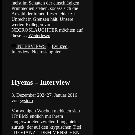
meist im Schatten der einschlägigen
Printmedien stehen, sodass sich die
Anzahl der treuen Leser leider zu
Unrecht in Grenzen hält. Unsere
werten Kollegen von
NECROSLAUGHTER möchten auf
diese …
Weiterlesen
Kategorien
Schlagwörter
INTERVIEWS
Evilized
,
Interview
,
Necroslaughter
Hyems – Interview
3. Dezember 2024
27. Januar 2016
von
system
Vor wenigen Wochen meldeten sich
HYEMS endlich mit ihrem
langerwarteten zweiten Langspieler
zurück, der auf den kryptischen Titel
“DEVIANZ – DEM MENSCHEN