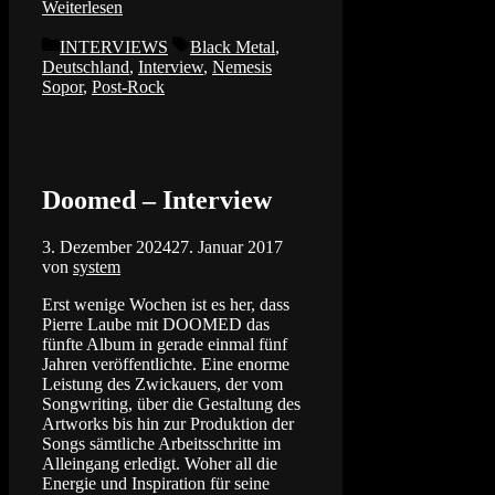
Weiterlesen
Kategorien
Schlagwörter
INTERVIEWS
Black Metal
,
Deutschland
,
Interview
,
Nemesis
Sopor
,
Post-Rock
Doomed – Interview
3. Dezember 2024
27. Januar 2017
von
system
Erst wenige Wochen ist es her, dass
Pierre Laube mit DOOMED das
fünfte Album in gerade einmal fünf
Jahren veröffentlichte. Eine enorme
Leistung des Zwickauers, der vom
Songwriting, über die Gestaltung des
Artworks bis hin zur Produktion der
Songs sämtliche Arbeitsschritte im
Alleingang erledigt. Woher all die
Energie und Inspiration für seine