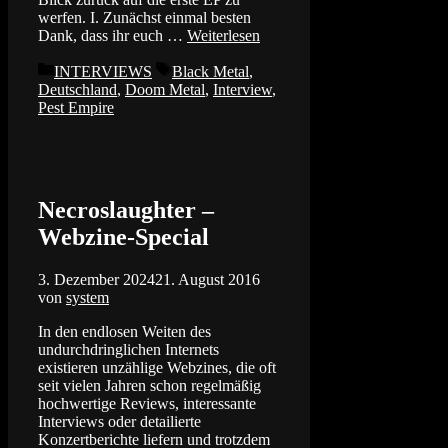
werfen. I. Zunächst einmal besten
Dank, dass ihr euch …
Weiterlesen
Kategorien
Schlagwörter
INTERVIEWS
Black Metal
,
Deutschland
,
Doom Metal
,
Interview
,
Pest Empire
Necroslaughter –
Webzine-Special
3. Dezember 2024
21. August 2016
von
system
In den endlosen Weiten des
undurchdringlichen Internets
existieren unzählige Webzines, die oft
seit vielen Jahren schon regelmäßig
hochwertige Reviews, interessante
Interviews oder detailierte
Konzertberichte liefern und trotzdem