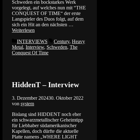
Schweden ein bockstarkes Werk
vorgelegt, auf welches nun mit “THE
CONQUEST OF TIME“ der erste
Langspieler des Duos folgt, auf dem
sich ein Hit an den nächsten …
Weiterlesen
Kategorien
Schlagwörter
INTERVIEWS
Century
,
Heavy
Metal
,
Interview
,
Schweden
,
The
Conquest Of Time
HiddenT – Interview
3. Dezember 2024
30. Oktober 2022
von
system
Bislang sind HIDDENT noch eher
ein schwarzmetallischer Geheimtipp
für Liebhaber südamerikanischer
Kapellen, doch dürfte die aktuelle
Platte namens „WHERE LIGHT