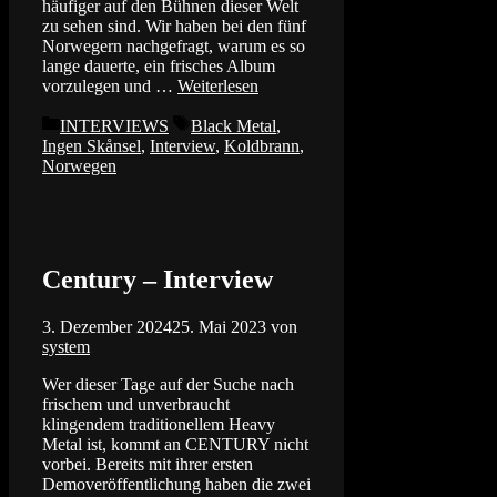
häufiger auf den Bühnen dieser Welt
zu sehen sind. Wir haben bei den fünf
Norwegern nachgefragt, warum es so
lange dauerte, ein frisches Album
vorzulegen und …
Weiterlesen
Kategorien
Schlagwörter
INTERVIEWS
Black Metal
,
Ingen Skånsel
,
Interview
,
Koldbrann
,
Norwegen
Century – Interview
3. Dezember 2024
25. Mai 2023
von
system
Wer dieser Tage auf der Suche nach
frischem und unverbraucht
klingendem traditionellem Heavy
Metal ist, kommt an CENTURY nicht
vorbei. Bereits mit ihrer ersten
Demoveröffentlichung haben die zwei