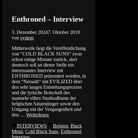
Enthroned – Interview
3. Dezember 2024
7. Oktober 2019
von
system
Mittlerweile liegt die Veröffentlichung
von “COLD BLACK SUNS“ zwar
schon einige Monate zurück, aber
dennoch soll an dieser Stelle ein
interessantes Interview mit
ENTHRONED präsentiert werden, in
dem “Neraath“ mit EVILIZED über
den sehr langen Entstehungsprozess
und die lyrische Botschaft des
nunmehr elften Studioalbums der
belgischen Satansjünger sowie den
Umgang mit der Vergangenheit und
den …
Weiterlesen
Kategorien
Schlagwörter
INTERVIEWS
Belgien
,
Black
Metal
,
Cold Black Suns
,
Enthroned
,
Interview