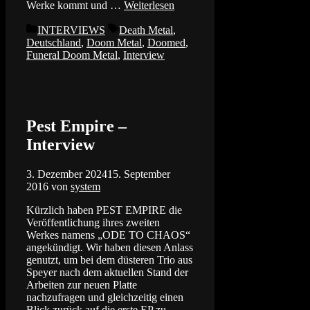
Werke kommt und …
Weiterlesen
Kategorien
Schlagwörter
INTERVIEWS
Death Metal
,
Deutschland
,
Doom Metal
,
Doomed
,
Funeral Doom Metal
,
Interview
Pest Empire –
Interview
3. Dezember 2024
15. September
2016
von
system
Kürzlich haben PEST EMPIRE die
Veröffentlichung ihres zweiten
Werkes namens „ODE TO CHAOS“
angekündigt. Wir haben diesen Anlass
genutzt, um bei dem düsteren Trio aus
Speyer nach dem aktuellen Stand der
Arbeiten zur neuen Platte
nachzufragen und gleichzeitig einen
Blick zurück auf die erste EP zu