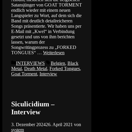
Satansjünger von GOAT TORMENT
endlich wieder mit einem neuen
Langspieler zu Wort, auf dem sich die
Band mit deutlich detailreicheren
Songs präsentierte. Wir haben uns per
E-Mail mit „Kwel“ in Verbindung
gesetzt und uns von ihm berichten
lassen, warum der
Songwritingprozess zu „FORKED
TONGUES“ …
Weiterlesen
Kategorien
Schlagwörter
INTERVIEWS
Belgien
,
Black
Metal
,
Death Metal
,
Forked Tongues
,
Goat Torment
,
Interview
Siculicidium –
Interview
3. Dezember 2024
26. April 2021
von
system