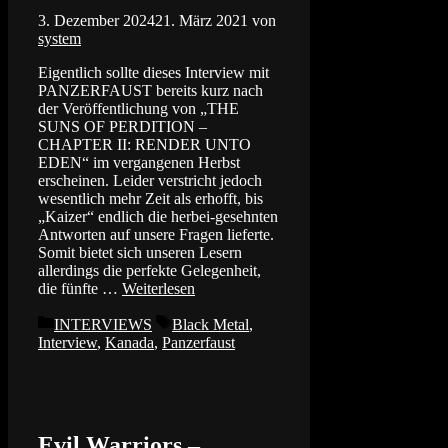
3. Dezember 2024
21. März 2021
von
system
Eigentlich sollte dieses Interview mit
PANZERFAUST bereits kurz nach
der Veröffentlichung von „THE
SUNS OF PERDITION –
CHAPTER II: RENDER UNTO
EDEN“ im vergangenen Herbst
erscheinen. Leider verstricht jedoch
wesentlich mehr Zeit als erhofft, bis
„Kaizer“ endlich die herbei-gesehnten
Antworten auf unsere Fragen lieferte.
Somit bietet sich unseren Lesern
allerdings die perfekte Gelegenheit,
die fünfte …
Weiterlesen
Kategorien
Schlagwörter
INTERVIEWS
Black Metal
,
Interview
,
Kanada
,
Panzerfaust
Evil Warriors –