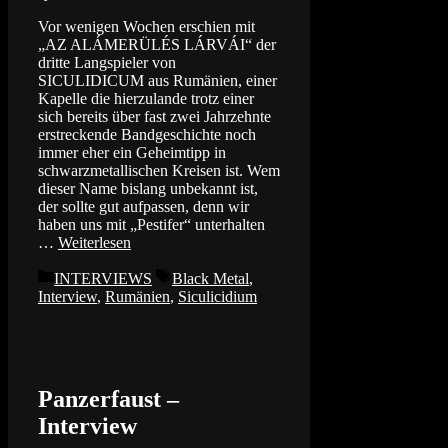
Vor wenigen Wochen erschien mit
„AZ ALÁMERÜLÉS LÁRVÁI“ der
dritte Langspieler von
SICULIDICUM aus Rumänien, einer
Kapelle die hierzulande trotz einer
sich bereits über fast zwei Jahrzehnte
erstreckende Bandgeschichte noch
immer eher ein Geheimtipp in
schwarzmetallischen Kreisen ist. Wem
dieser Name bislang unbekannt ist,
der sollte gut aufpassen, denn wir
haben uns mit „Pestifer“ unterhalten
…
Weiterlesen
Kategorien
Schlagwörter
INTERVIEWS
Black Metal
,
Interview
,
Rumänien
,
Siculicidium
Panzerfaust –
Interview