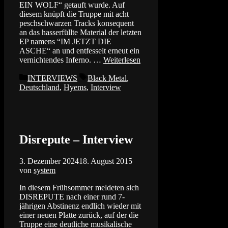
EIN WOLF“ getauft wurde. Auf
diesem knüpft die Truppe mit acht
peschschwarzen Tracks konsequent
an das hasserfüllte Material der letzten
EP namens “IM JETZT DIE
ASCHE“ an und entfesselt erneut ein
vernichtendes Inferno. …
Weiterlesen
Kategorien
Schlagwörter
INTERVIEWS
Black Metal
,
Deutschland
,
Hyems
,
Interview
Disrepute – Interview
3. Dezember 2024
18. August 2015
von
system
In diesem Frühsommer meldeten sich
DISREPUTE nach einer rund 7-
jährigen Abstinenz endlich wieder mit
einer neuen Platte zurück, auf der die
Truppe eine deutliche musikalische