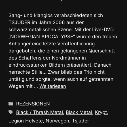
Sang- und klanglos verabschiedeten sich
TSJUDER im Jahre 2006 aus der
schwarzmetallischen Szene. Mit der Live-DVD
„NORWEGIAN APOCALYPSE“ wurde den treuen
Anhänger eine letzte Veröffentlichung
dargeboten, die einen gelungenen Querschnitt
des Schaffens der Nordmänner in
eindrucksstarken Bildern präsentiert. Danach
herrschte Stille… Zwar blieb das Trio nicht
untätig und sorgte, wenn auch auf getrennten
Wegen mit …
Weiterlesen
Kategorien
REZENSIONEN
Schlagwörter
Black / Thrash Metal
,
Black Metal
,
Krypt
,
Legion Helvete
,
Norwegen
,
Tsjuder