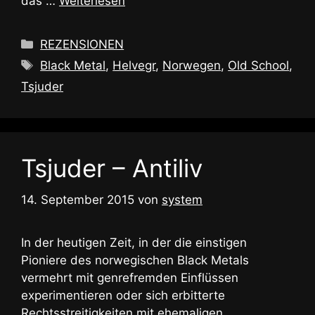
das …
Weiterlesen
Kategorien
REZENSIONEN
Schlagwörter
Black Metal
,
Helvegr
,
Norwegen
,
Old School
,
Tsjuder
Tsjuder – Antiliv
14. September 2015
von
system
In der heutigen Zeit, in der die einstigen
Pioniere des norwegischen Black Metals
vermehrt mit genrefremden Einflüssen
experimentieren oder sich erbitterte
Rechtsstreitigkeiten mit ehemaligen