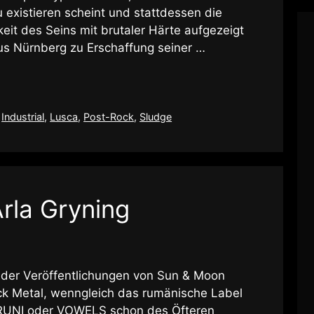
existieren scheint und stattdessen die
eit des Seins mit brutaler Härte aufgezeigt
aus Nürnberg zu Erschaffung seiner …
,
Industrial
,
Lusca
,
Post-Rock
,
Sludge
rla Gryning
us der Veröffentlichungen von Sun & Moon
ck Metal, wenngleich das rumänische Label
RUNI oder VOWELS schon des Öfteren