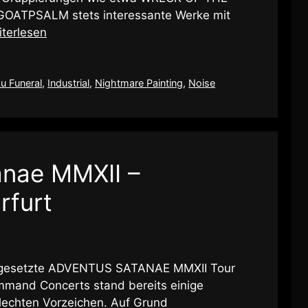
ATPSALM stets interessante Werke mit
terlesen
u Funeral
,
Industrial
,
Nightmare Painting
,
Noise
anae MMXII –
rfurt
angesetzte ADVENTUS SATANAE MMXII Tour
mmand Concerts stand bereits einige
lechten Vorzeichen. Auf Grund