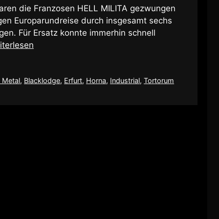
waren die Franzosen HELL MILITA gezwungen
igen Europarundreise durch insgesamt sechs
en. Für Ersatz konnte immerhin schnell
iterlesen
 Metal
,
Blacklodge
,
Erfurt
,
Horna
,
Industrial
,
Tortorum