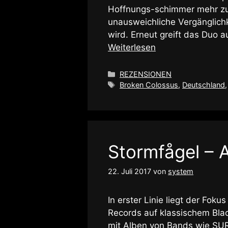
Hoffnungs-schimmer mehr zu 
unausweichliche Vergänglichk
wird. Erneut greift das Duo 
Weiterlesen
Kategorien
REZENSIONEN
Schlagwörter
Broken Colossus
,
Deutschland
Stormfågel – A
22. Juli 2017
von
system
In erster Linie liegt der Fok
Records auf klassischem Bla
mit Alben von Bands wie SU