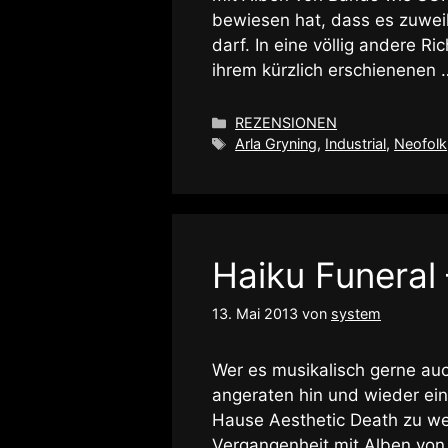
bewiesen hat, dass es zuweil
darf. In eine völlig andere 
ihrem kürzlich erschienenen
Kategorien
REZENSIONEN
Schlagwörter
Arla Gryning
,
Industrial
,
Neofolk
Haiku Funeral
13. Mai 2013
von
system
Wer es musikalisch gerne au
angeraten hin und wieder ein
Hause Aesthetic Death zu wer
Vergangenheit mit Alben vo