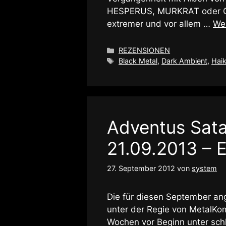
HESPERUS, MURKRAT oder GO
extremer und vor allem …
Wei
Kategorien
REZENSIONEN
Schlagwörter
Black Metal
,
Dark Ambient
,
Haik
Adventus Sat
21.09.2013 – E
27. September 2012
von
system
Die für diesen September 
unter der Regie von MetalKo
Wochen vor Beginn unter sch