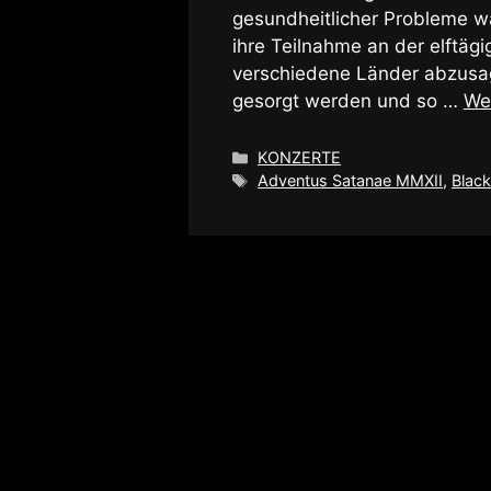
gesundheitlicher Probleme 
ihre Teilnahme an der elftäg
verschiedene Länder abzusag
gesorgt werden und so …
We
Kategorien
KONZERTE
Schlagwörter
Adventus Satanae MMXII
,
Black