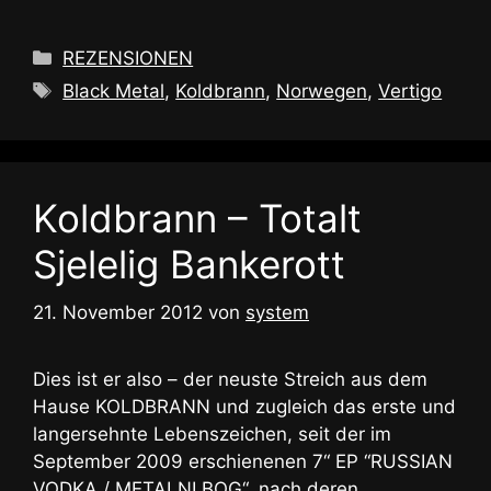
Kategorien
REZENSIONEN
Schlagwörter
Black Metal
,
Koldbrann
,
Norwegen
,
Vertigo
Koldbrann – Totalt
Sjelelig Bankerott
21. November 2012
von
system
Dies ist er also – der neuste Streich aus dem
Hause KOLDBRANN und zugleich das erste und
langersehnte Lebenszeichen, seit der im
September 2009 erschienenen 7“ EP “RUSSIAN
VODKA / METALNI BOG“, nach deren