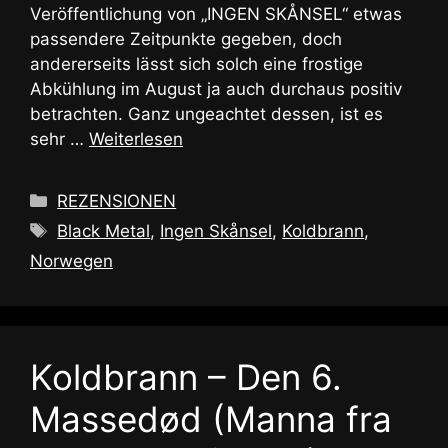
Veröffentlichung von „INGEN SKÅNSEL“ etwas
passendere Zeitpunkte gegeben, doch
andererseits lässt sich solch eine frostige
Abkühlung im August ja auch durchaus positiv
betrachten. Ganz ungeachtet dessen, ist es
sehr …
Weiterlesen
Kategorien
REZENSIONEN
Schlagwörter
Black Metal
,
Ingen Skånsel
,
Koldbrann
,
Norwegen
Koldbrann – Den 6.
Massedød (Manna fra