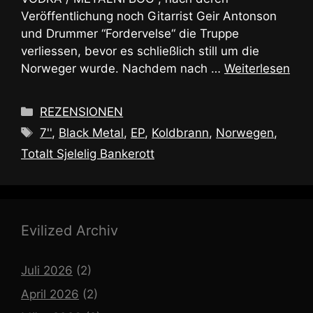
Veröffentlichung noch Gitarrist Geir Antonson
und Drummer “Fordervelse“ die Truppe
verliessen, bevor es schließlich still um die
Norweger wurde. Nachdem nach …
Weiterlesen
Kategorien
REZENSIONEN
Schlagwörter
7''
,
Black Metal
,
EP
,
Koldbrann
,
Norwegen
,
Totalt Sjelelig Bankerott
Evilized Archiv
Juli 2026
(2)
April 2026
(2)