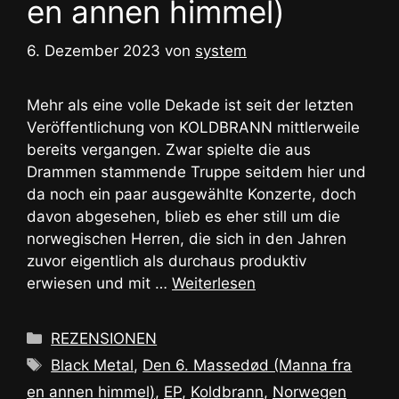
en annen himmel)
6. Dezember 2023
von
system
Mehr als eine volle Dekade ist seit der letzten
Veröffentlichung von KOLDBRANN mittlerweile
bereits vergangen. Zwar spielte die aus
Drammen stammende Truppe seitdem hier und
da noch ein paar ausgewählte Konzerte, doch
davon abgesehen, blieb es eher still um die
norwegischen Herren, die sich in den Jahren
zuvor eigentlich als durchaus produktiv
erwiesen und mit …
Weiterlesen
Kategorien
REZENSIONEN
Schlagwörter
Black Metal
,
Den 6. Massedød (Manna fra
en annen himmel)
,
EP
,
Koldbrann
,
Norwegen